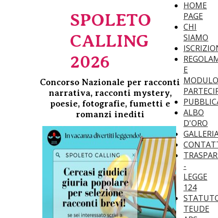
HOME
SPOLETO
PAGE
CHI
CALLING
SIAMO
ISCRIZIO
2026
REGOLA
E
MODUL
Concorso Nazionale per racconti
PARTECI
narrativa, racconti mystery,
PUBBLIC
poesie, fotografie, fumetti e
ALBO
romanzi inediti
D'ORO
GALLERI
CONTAT
TRASPA
-
LEGGE
124
STATUT
TEUDE